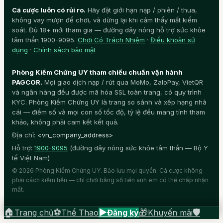
Cá cược luôn có rủi ro.
Hãy đặt giới hạn nạp / phiên / thua,
không vay mượn để chơi, và dừng lại khi cảm thấy mất kiểm
soát. Đủ 18+ mới tham gia — đường dây nóng hỗ trợ sức khỏe
tâm thần 1900-9095.
Chơi Có Trách Nhiệm
·
Điều khoản sử
dụng
·
Chính sách bảo mật
Phòng Kiểm Chứng UY
tham chiếu chuẩn vận hành
PAGCOR.
Mọi giao dịch nạp / rút qua MoMo, ZaloPay, VietQR
và ngân hàng đều được mã hóa SSL toàn trang, có quy trình
KYC.
Phòng Kiểm Chứng UY
là trang so sánh và xếp hạng nhà
cái — điểm số và mọi con số tốc độ, tỷ lệ đều mang tính tham
khảo, không phải cam kết kết quả.
Địa chỉ:
<vn_company_address>
Hỗ trợ:
1900-9095
(đường dây nóng sức khỏe tâm thần — Bộ Y
tế Việt Nam)
©
2026
Phòng Kiểm Chứng UY
. Bảo lưu mọi quyền. Cá cược không
phải cách kiếm tiền — chỉ chơi bằng số tiền anh em có thể chấp nhận
mất.
🏠
⚽
▶
🎁
🛡️
Trang chủ
Thể Thao
Đăng ký
Khuyến mãi