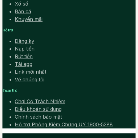
Xổ số
Bắn cá
Khuyến mãi
Hỗ trợ
Đăng ký
Nạp tiền
Rút tiền
Tải app
Link mới nhất
Về chúng tôi
Tuân thủ
Chơi Có Trách Nhiệm
Điều khoản sử dụng
Chính sách bảo mật
Hỗ trợ
Phòng Kiểm Chứng UY
1900-5288