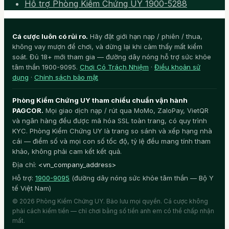
Hỗ trợ
Phòng Kiểm Chứng UY
1900-5288
Cá cược luôn có rủi ro.
Hãy đặt giới hạn nạp / phiên / thua,
không vay mượn để chơi, và dừng lại khi cảm thấy mất kiểm
soát. Đủ 18+ mới tham gia — đường dây nóng hỗ trợ sức khỏe
tâm thần 1900-9095.
Chơi Có Trách Nhiệm
·
Điều khoản sử
dụng
·
Chính sách bảo mật
Phòng Kiểm Chứng UY
tham chiếu chuẩn vận hành
PAGCOR.
Mọi giao dịch nạp / rút qua MoMo, ZaloPay, VietQR
và ngân hàng đều được mã hóa SSL toàn trang, có quy trình
KYC.
Phòng Kiểm Chứng UY
là trang so sánh và xếp hạng nhà
cái — điểm số và mọi con số tốc độ, tỷ lệ đều mang tính tham
khảo, không phải cam kết kết quả.
Địa chỉ:
<vn_company_address>
Hỗ trợ:
1900-9095
(đường dây nóng sức khỏe tâm thần — Bộ Y
tế Việt Nam)
©
2026
Phòng Kiểm Chứng UY
. Bảo lưu mọi quyền. Cá cược không
phải cách kiếm tiền — chỉ chơi bằng số tiền anh em có thể chấp nhận
mất.