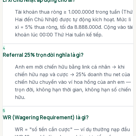
Tài khoản thua ròng ≥ 1.000.000đ trong tuần (Thứ
Hai đến Chủ Nhật) được tự động kích hoạt. Mức lì
xì = 5% thua ròng, tối đa 8.888.000đ. Cộng vào tài
khoản lúc 00:00 Thứ Hai tuần kế tiếp.
4
Referral 25% trọn đời nghĩa là gì?
Anh em mời chiến hữu bằng link cá nhân → khi
chiến hữu nạp và cược → 25% doanh thu net của
chiến hữu chuyển vào ví hoa hồng của anh em —
trọn đời, không hạn thời gian, không hạn số chiến
hữu.
5
WR (Wagering Requirement) là gì?
WR = "số tiền cần cược" — ví dụ thưởng nạp đầu