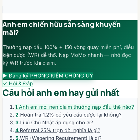
Anh em chiến hữu sẵn sàng
khuyến
mãi
?
Thưởng nạp đầu 100% + 150 vòng quay miễn phí, điều
kiện cược (WR) dễ thở. Nạp MoMo nhanh — nhớ đọc
kỹ WR trước khi claim.
▶ Đăng ký
PHÒNG KIỂM CHỨNG UY
✓ Hỏi & Đáp
Câu hỏi anh em hay gửi nhất
1
.
Anh em mới nên claim thưởng nạp đầu thế nào?
2
.
Hoàn trả 1.2% có yêu cầu cược lại không?
3
.
Lì xì Chủ Nhật áp dụng cho ai?
4
.
Referral 25% trọn đời nghĩa là gì?
5
.
WR (Wagering Requirement) là gì?