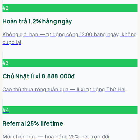
#
2
Hoàn trả 1.2% hàng ngày
Không giới hạn — tự động cộng 12:00 hàng ngày, không
cược lại
#
3
Chủ Nhật lì xì 8.888.000đ
Cao thủ thua ròng tuần qua — lì xì tự động Thứ Hai
#
4
Referral 25% lifetime
Mời chiến hữu — hoa hồng 25% net trọn đời