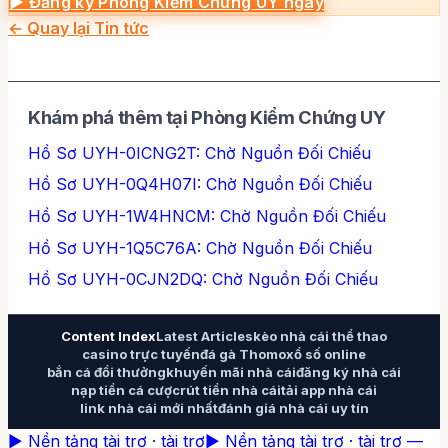
▶ Đăng ký
Phòng Kiểm Chứng UY
ngay
← Quay lại
Tin tức
Khám phá thêm tại Phòng Kiểm Chứng UY
Hồ Sơ UYH-0ICNG2T: Chờ Nguồn Đối Chiếu
Hồ Sơ UYH-0Q4H07I: Chờ Nguồn Đối Chiếu
Hồ Sơ UYH-1W4HNCM: Chờ Nguồn Đối Chiếu
Hồ Sơ UYH-1Q5C76A: Chờ Nguồn Đối Chiếu
Hồ Sơ UYH-0CJN2DQ: Chờ Nguồn Đối Chiếu
Content Index
Latest Articles
kèo nhà cái thể thao
casino trực tuyến
đá gà Thomo
xổ số online
bắn cá đổi thưởng
khuyến mãi nhà cái
đăng ký nhà cái
nạp tiền cá cược
rút tiền nhà cái
tải app nhà cái
link nhà cái mới nhất
đánh giá nhà cái uy tín
▶ Nền tảng tài trợ · tài trợ
▶ Nền tảng tài trợ · tài trợ —