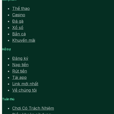
Thể thao
Casino
Đá gà
Xổ số
Bắn cá
Khuyến mãi
Hỗ trợ
Đăng ký
Nạp tiền
Rút tiền
Tải app
Link mới nhất
Về chúng tôi
Tuân thủ
Chơi Có Trách Nhiệm